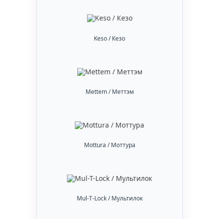
Keso / Кезо
Mettem / Меттэм
Mottura / Моттура
Mul-T-Lock / Мультилок