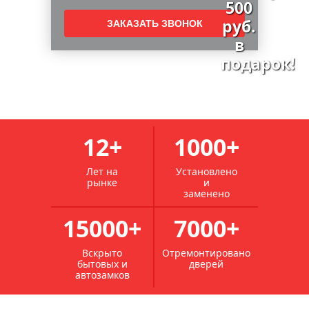
ремонт металлических дверей
ремонт наличника двери
ремонт и монтаж дверей
ремонт внешних дверей
ремонт полотна двери
ремонт дверей в москве
мастерская по ремонту дверей
ремонт просевшей двери
ремонт дверей со стеклом
служба ремонта дверей
ремонт подъездных дверей
реставрация и покраска межкомнатных дверей
12+
1000+
реставрация межкомнатных дверей из дерева
реставрация и покраска дверей
Лет на
Установлено
рынке
и
реставрация межкомнатных дверей в москве
заменено
реставрация дверей межкомнатных из массива
15000+
7000+
реставрация шпонированных межкомнатных дверей
реставрация советских межкомнатных дверей
Вскрыто
Отремонтировано
бытовых и
дверей
реставрация филенчатых дверей
автозамков
реставрация дверей из дерева
реставрация металлических дверей в квартире