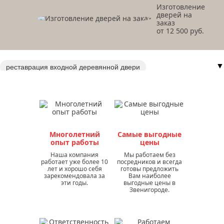
Изготовление
дверей на
заказ
от 12 500 руб.
▼
реставрация входной деревянной двери
ремонт входных и межкомнатных дверей
ремонт входных дверей в доме
ремонт входной железной двери в квартире
ремонт входной железной двери
Многолетний
Самые выгодные
ремонт входных дверей в москве
опыт работы
цены
ремонт откосов входной двери
Наша компания
Мы работаем без
работает уже более 10
посредников и всегда
ремонт и реставрация деревянных дверей
лет и хорошо себя
готовы предложить
зарекомендовала за
Вам наиболее
ремонт деревянных дверей
ремонт деревянной двери
эти годы.
выгодные цены в
Звенигороде.
реставрация входной двери в квартире
восстановление входных дверей
реставрация старых деревянных дверей