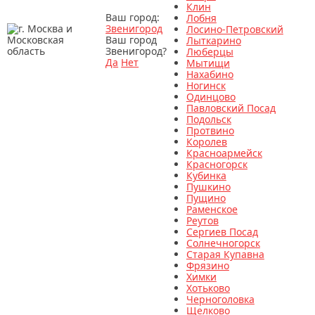
Клин
Ваш город:
Лобня
Звенигород
Лосино-Петровский
Ваш город
Лыткарино
Звенигород?
Люберцы
Да
Нет
Мытищи
Нахабино
Ногинск
Одинцово
Павловский Посад
Подольск
Протвино
Королев
Красноармейск
Красногорск
Кубинка
Пушкино
Пущино
Раменское
Реутов
Сергиев Посад
Солнечногорск
Старая Купавна
Фрязино
Химки
Хотьково
Черноголовка
Щелково