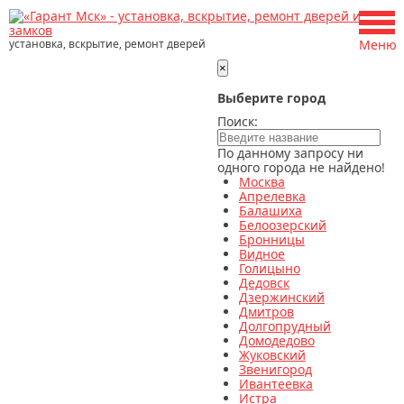
установка, вскрытие, ремонт дверей
Меню
×
Выберите город
Поиск:
По данному запросу ни
одного города не найдено!
Москва
Апрелевка
Балашиха
Белоозерский
Бронницы
Видное
Голицыно
Дедовск
Дзержинский
Дмитров
Долгопрудный
Домодедово
Жуковский
Звенигород
Ивантеевка
Истра