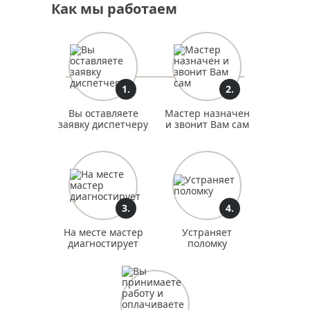
Как мы работаем
реставрация белой двери
услуги реставрации дверей
реставрация дверей мдф
реставрация шпонированных дверей
реставрация двери со стеклом
реставрация стекол двери
1.
2.
реставрация дверей лаком
реставрация сталинских дверей
реставрация советских дверей
Вы оставляете
Мастер назначен
заявку диспетчеру
и звонит Вам сам
реставрация комнатных дверей
реставрация ванной двери
реставрация дверей
восстановление покрытия двери
3.
4.
На месте мастер
Устраняет
диагностирует
поломку