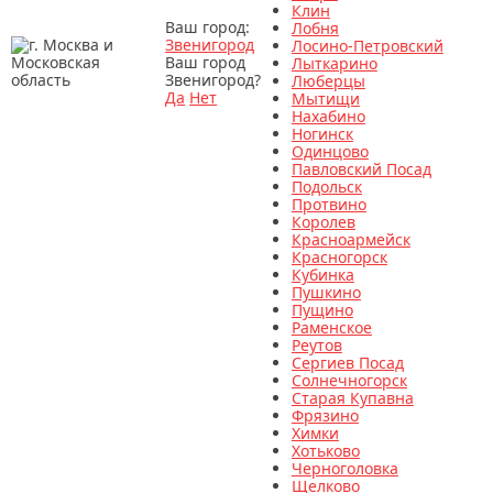
Клин
Ваш город:
Лобня
Звенигород
Лосино-Петровский
Ваш город
Лыткарино
Звенигород?
Люберцы
Да
Нет
Мытищи
Нахабино
Ногинск
Одинцово
Павловский Посад
Подольск
Протвино
Королев
Красноармейск
Красногорск
Кубинка
Пушкино
Пущино
Раменское
Реутов
Сергиев Посад
Солнечногорск
Старая Купавна
Фрязино
Химки
Хотьково
Черноголовка
Щелково