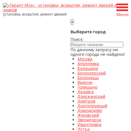
установка, вскрытие, ремонт дверей
Меню
×
Выберите город
Поиск:
По данному запросу ни
одного города не найдено!
Москва
Апрелевка
Балашиха
Белоозерский
Бронницы
Видное
Голицыно
Дедовск
Дзержинский
Дмитров
Долгопрудный
Домодедово
Жуковский
Звенигород
Ивантеевка
Истра