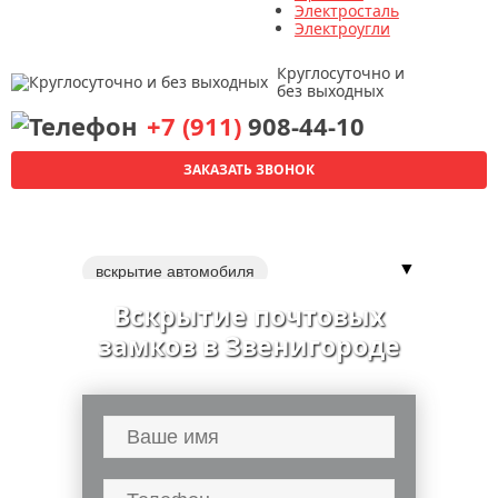
Электросталь
Электроугли
Круглосуточно и
без выходных
+7 (911)
908-44-10
ЗАКАЗАТЬ ЗВОНОК
▼
вскрытие автомобиля
вскрытие автомобилей
Вскрытие почтовых
вскрытие квартир
замков в Звенигороде
ремонт дверных замков
замена дверных замков
перекодировка замка
замки