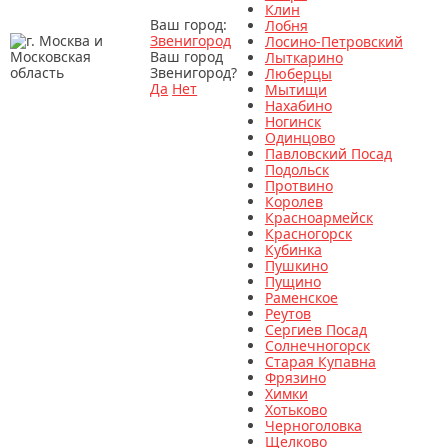
Клин
Ваш город:
Лобня
Звенигород
Лосино-Петровский
Ваш город
Лыткарино
Звенигород?
Люберцы
Да
Нет
Мытищи
Нахабино
Ногинск
Одинцово
Павловский Посад
Подольск
Протвино
Королев
Красноармейск
Красногорск
Кубинка
Пушкино
Пущино
Раменское
Реутов
Сергиев Посад
Солнечногорск
Старая Купавна
Фрязино
Химки
Хотьково
Черноголовка
Щелково