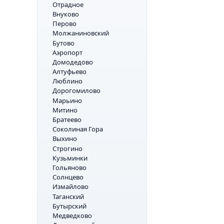
Отрадное
Внуково
Перово
Молжаниновский
Бутово
Аэропорт
Домодедово
Алтуфьево
Люблино
Дорогомилово
Марьино
Митино
Братеево
Соколиная Гора
Выхино
Строгино
Кузьминки
Гольяново
Солнцево
Измайлово
Таганский
Бутырский
Медведково