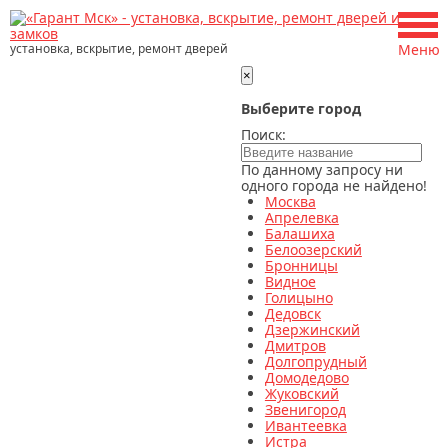
установка, вскрытие, ремонт дверей
Меню
×
Выберите город
Поиск:
По данному запросу ни
одного города не найдено!
Москва
Апрелевка
Балашиха
Белоозерский
Бронницы
Видное
Голицыно
Дедовск
Дзержинский
Дмитров
Долгопрудный
Домодедово
Жуковский
Звенигород
Ивантеевка
Истра