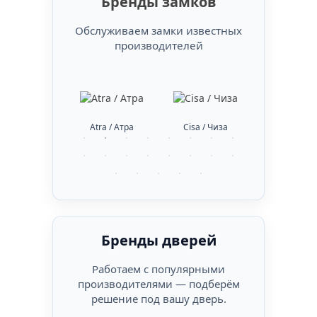
Бренды замков
Обслуживаем замки известных
производителей
bus / Абус
Atra / Атра
Cisa / Чиза
DiSec / Ди
Бренды дверей
Работаем с популярными
производителями — подберём
решение под вашу дверь.