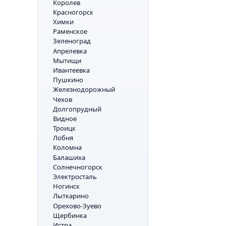
Королев
Красногорск
Химки
Раменское
Зеленоград
Апрелевка
Мытищи
Ивантеевка
Пушкино
Железнодорожный
Чехов
Долгопрудный
Видное
Троицк
Лобня
Коломна
Балашиха
Солнечногорск
Электросталь
Ногинск
Лыткарино
Орехово-Зуево
Щербинка
Истра