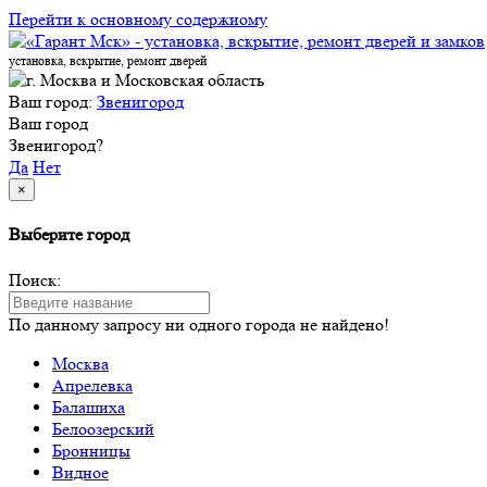
Перейти к основному содержиому
установка, вскрытие, ремонт дверей
Ваш город:
Звенигород
Ваш город
Звенигород?
Да
Нет
×
Выберите город
Поиск:
По данному запросу ни одного города не найдено!
Москва
Апрелевка
Балашиха
Белоозерский
Бронницы
Видное