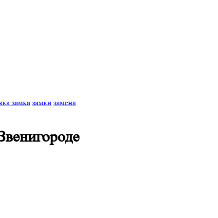
вка замка
замки
замена
 Звенигороде