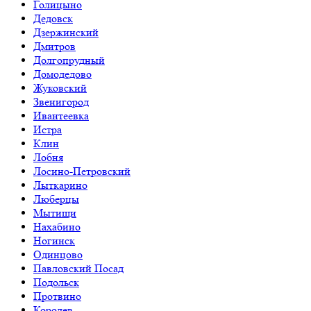
Голицыно
Дедовск
Дзержинский
Дмитров
Долгопрудный
Домодедово
Жуковский
Звенигород
Ивантеевка
Истра
Клин
Лобня
Лосино-Петровский
Лыткарино
Люберцы
Мытищи
Нахабино
Ногинск
Одинцово
Павловский Посад
Подольск
Протвино
Королев